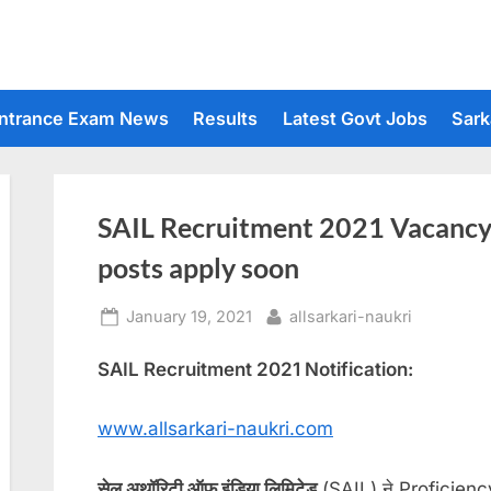
ntrance Exam News
Results
Latest Govt Jobs
Sark
SAIL Recruitment 2021 Vacancy
posts apply soon
Posted
By
January 19, 2021
allsarkari-naukri
on
SAIL Recruitment 2021 Notification:
www.allsarkari-naukri.com
सेल अथॉरिटी ऑफ इंडिया लिमिटेड
(SAIL) ने Proficiency T