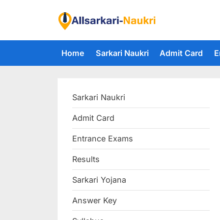
Skip
to
F
content
i
Home
Sarkari Naukri
Admit Card
E
n
d
A
Sarkari Naukri
l
l
Admit Card
S
Entrance Exams
a
r
Results
k
Sarkari Yojana
a
Answer Key
r
i