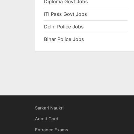
Diploma Govt Jobs
e
ITI Pass Govt Jobs
s
u
Delhi Police Jobs
l
Bihar Police Jobs
t
s
,
A
d
m
i
t
Sarkari Naukri
C
Admit Card
a
Entrance Exams