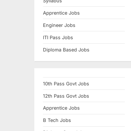
Syllabus
N
Apprentice Jobs
a
u
Engineer Jobs
k
ITI Pass Jobs
r
Diploma Based Jobs
i
,
S
a
10th Pass Govt Jobs
r
k
12th Pass Govt Jobs
a
Apprentice Jobs
r
B Tech Jobs
i
R