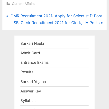
Current Affairs
E
x
Post
P
ICMR Recruitment 2021: Apply for Scientist D Post
a
r
N
SBI Clerk Recruitment 2021 for Clerk, JA Posts
m
navigation
e
e
s
v
x
i
t
Sarkari Naukri
o
P
Admit Card
u
o
Entrance Exams
s
s
P
t
Results
o
:
Sarkari Yojana
s
t
Answer Key
:
Syllabus