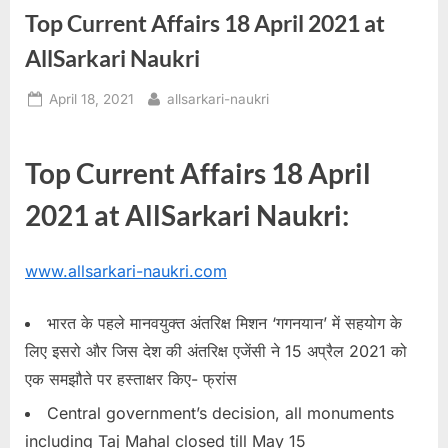
Top Current Affairs 18 April 2021 at
a
u
AllSarkari Naukri
k
Posted
By
April 18, 2021
allsarkari-naukri
r
on
i
,
Top Current Affairs 18 April
S
2021 at AllSarkari Naukri:
a
r
www.allsarkari-naukri.com
k
a
भारत के पहले मानवयुक्त अंतरिक्ष मिशन ‘गगनयान’ में सहयोग के
r
लिए इसरो और जिस देश की अंतरिक्ष एजेंसी ने 15 अप्रैल 2021 को
i
एक समझौते पर हस्ताक्षर किए- फ्रांस
R
Central government’s decision, all monuments
e
including Taj Mahal closed till May 15
s